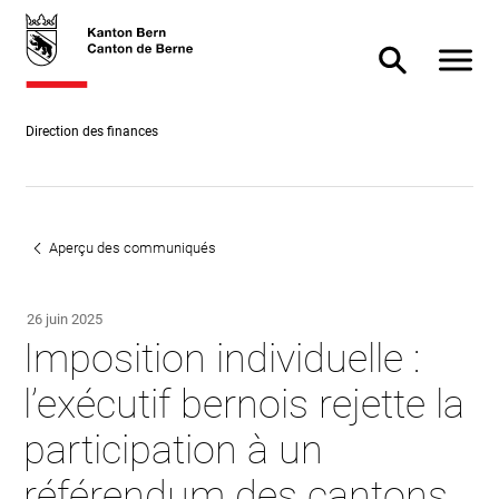
Accès
skiplink.toNavigation
skiplink.toStartPage
Accès
direct
direct à
Afficher
Afficher/masq
au
la
contenu
recherche
Direction des finances
Aperçu des communiqués
26 juin 2025
Imposition individuelle :
l’exécutif bernois rejette la
participation à un
référendum des cantons