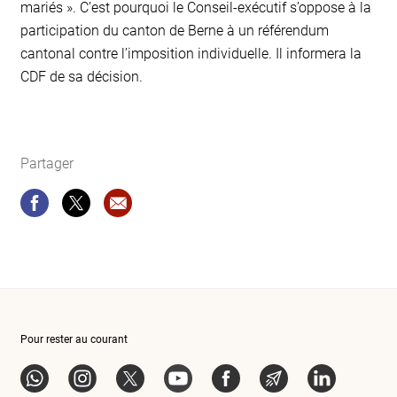
mariés ». C’est pourquoi le Conseil-exécutif s’oppose à la
participation du canton de Berne à un référendum
cantonal contre l’imposition individuelle. Il informera la
CDF de sa décision.
Partager
Partager
Partager
Recommandation site web: Direction des fi
Pour rester au courant
Whatsapp
Instagram
X
YouTube
Facebook
News-Abo
LinkedIn